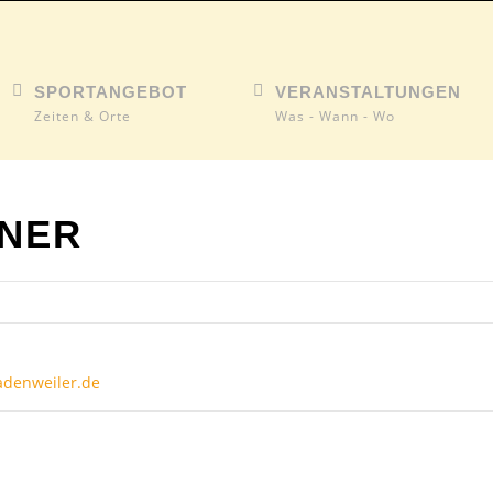
SPORTANGEBOT
VERANSTALTUNGEN
Zeiten & Orte
Was - Wann - Wo
NNER
adenweiler.de