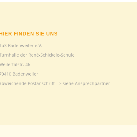
HIER FINDEN SIE UNS
TuS Badenweiler e.V.
Turnhalle der René-Schickele-Schule
Weilertalstr. 46
79410 Badenweiler
abweichende Postanschrift --> siehe Ansprechpartner