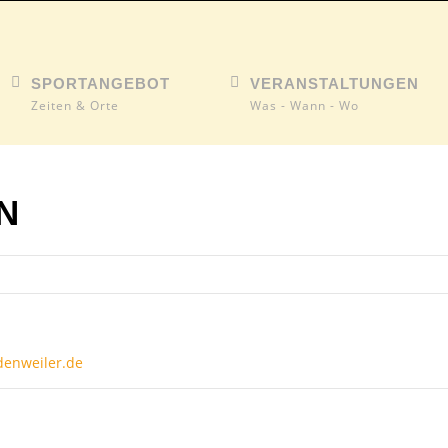
SPORTANGEBOT
VERANSTALTUNGEN
Zeiten & Orte
Was - Wann - Wo
N
denweiler.de