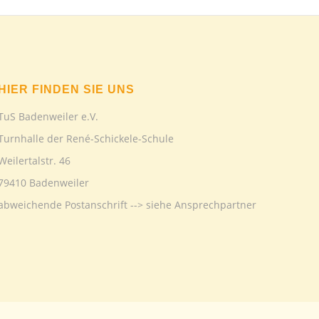
HIER FINDEN SIE UNS
TuS Badenweiler e.V.
Turnhalle der René-Schickele-Schule
Weilertalstr. 46
79410 Badenweiler
abweichende Postanschrift --> siehe Ansprechpartner